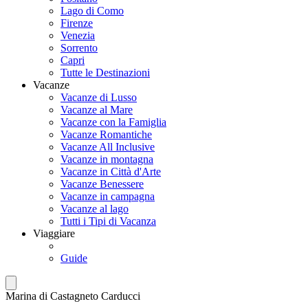
Lago di Como
Firenze
Venezia
Sorrento
Capri
Tutte le Destinazioni
Vacanze
Vacanze di Lusso
Vacanze al Mare
Vacanze con la Famiglia
Vacanze Romantiche
Vacanze All Inclusive
Vacanze in montagna
Vacanze in Città d'Arte
Vacanze Benessere
Vacanze in campagna
Vacanze al lago
Tutti i Tipi di Vacanza
Viaggiare
Guide
Marina di Castagneto Carducci