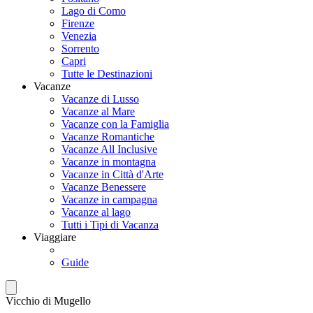
Lago di Como
Firenze
Venezia
Sorrento
Capri
Tutte le Destinazioni
Vacanze
Vacanze di Lusso
Vacanze al Mare
Vacanze con la Famiglia
Vacanze Romantiche
Vacanze All Inclusive
Vacanze in montagna
Vacanze in Città d'Arte
Vacanze Benessere
Vacanze in campagna
Vacanze al lago
Tutti i Tipi di Vacanza
Viaggiare
Guide
Vicchio di Mugello