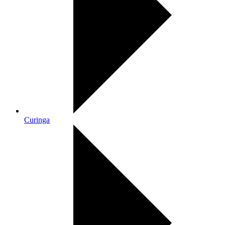
Curinga