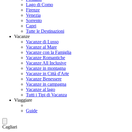
Lago di Como
Firenze
Venezia
Sorrento
Capri
Tutte le Destinazioni
Vacanze
Vacanze di Lusso
Vacanze al Mare
Vacanze con la Famiglia
Vacanze Romantiche
Vacanze All Inclusive
Vacanze in montagna
Vacanze in Città d'Arte
Vacanze Benessere
Vacanze in campagna
Vacanze al lago
Tutti i Tipi di Vacanza
Viaggiare
Guide
Cagliari