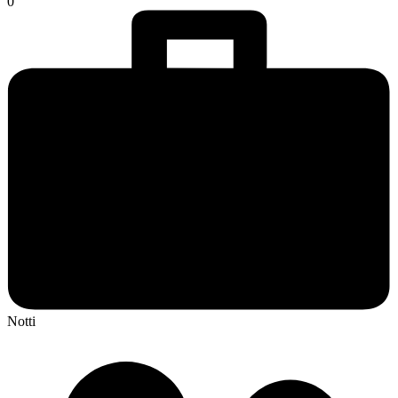
0
Notti