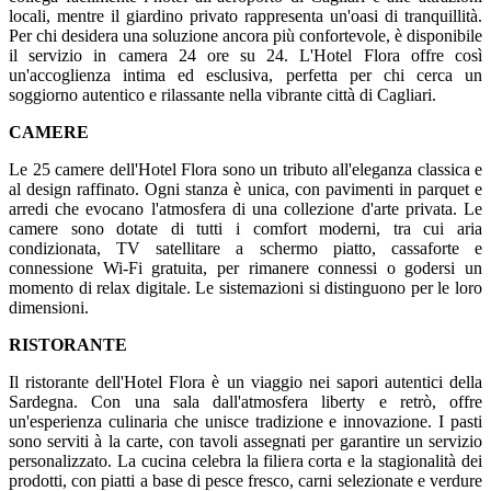
locali, mentre il giardino privato rappresenta un'oasi di tranquillità.
Per chi desidera una soluzione ancora più confortevole, è disponibile
il servizio in camera 24 ore su 24. L'Hotel Flora offre così
un'accoglienza intima ed esclusiva, perfetta per chi cerca un
soggiorno autentico e rilassante nella vibrante città di Cagliari.
CAMERE
Le 25 camere dell'Hotel Flora sono un tributo all'eleganza classica e
al design raffinato. Ogni stanza è unica, con pavimenti in parquet e
arredi che evocano l'atmosfera di una collezione d'arte privata. Le
camere sono dotate di tutti i comfort moderni, tra cui aria
condizionata, TV satellitare a schermo piatto, cassaforte e
connessione Wi-Fi gratuita, per rimanere connessi o godersi un
momento di relax digitale. Le sistemazioni si distinguono per le loro
dimensioni.
RISTORANTE
Il ristorante dell'Hotel Flora è un viaggio nei sapori autentici della
Sardegna. Con una sala dall'atmosfera liberty e retrò, offre
un'esperienza culinaria che unisce tradizione e innovazione. I pasti
sono serviti à la carte, con tavoli assegnati per garantire un servizio
personalizzato. La cucina celebra la filiera corta e la stagionalità dei
prodotti, con piatti a base di pesce fresco, carni selezionate e verdure