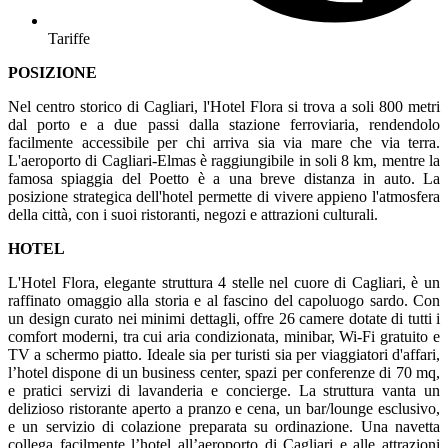
Tariffe
POSIZIONE
Nel centro storico di Cagliari, l'Hotel Flora si trova a soli 800 metri
dal porto e a due passi dalla stazione ferroviaria, rendendolo
facilmente accessibile per chi arriva sia via mare che via terra.
L'aeroporto di Cagliari-Elmas è raggiungibile in soli 8 km, mentre la
famosa spiaggia del Poetto è a una breve distanza in auto. La
posizione strategica dell'hotel permette di vivere appieno l'atmosfera
della città, con i suoi ristoranti, negozi e attrazioni culturali.
HOTEL
L'Hotel Flora, elegante struttura 4 stelle nel cuore di Cagliari, è un
raffinato omaggio alla storia e al fascino del capoluogo sardo. Con
un design curato nei minimi dettagli, offre 26 camere dotate di tutti i
comfort moderni, tra cui aria condizionata, minibar, Wi-Fi gratuito e
TV a schermo piatto. Ideale sia per turisti sia per viaggiatori d'affari,
l’hotel dispone di un business center, spazi per conferenze di 70 mq,
e pratici servizi di lavanderia e concierge. La struttura vanta un
delizioso ristorante aperto a pranzo e cena, un bar/lounge esclusivo,
e un servizio di colazione preparata su ordinazione. Una navetta
collega facilmente l’hotel all’aeroporto di Cagliari e alle attrazioni