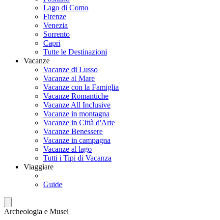
Lago di Como
Firenze
Venezia
Sorrento
Capri
Tutte le Destinazioni
Vacanze
Vacanze di Lusso
Vacanze al Mare
Vacanze con la Famiglia
Vacanze Romantiche
Vacanze All Inclusive
Vacanze in montagna
Vacanze in Città d'Arte
Vacanze Benessere
Vacanze in campagna
Vacanze al lago
Tutti i Tipi di Vacanza
Viaggiare
Guide
Archeologia e Musei