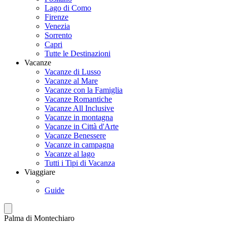
Lago di Como
Firenze
Venezia
Sorrento
Capri
Tutte le Destinazioni
Vacanze
Vacanze di Lusso
Vacanze al Mare
Vacanze con la Famiglia
Vacanze Romantiche
Vacanze All Inclusive
Vacanze in montagna
Vacanze in Città d'Arte
Vacanze Benessere
Vacanze in campagna
Vacanze al lago
Tutti i Tipi di Vacanza
Viaggiare
Guide
Palma di Montechiaro