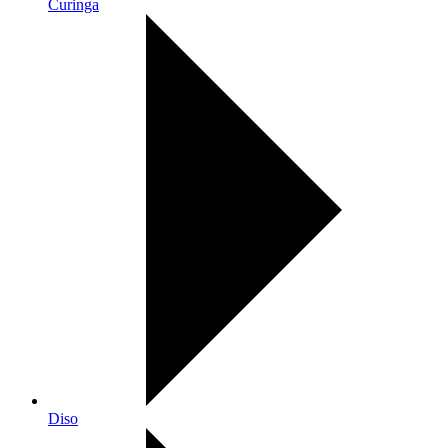
Curinga
Diso