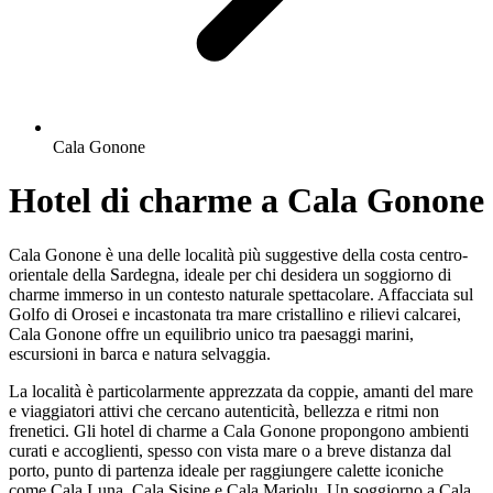
Cala Gonone
Hotel di charme a Cala Gonone
Cala Gonone
è una delle località più suggestive della costa centro-
orientale della Sardegna, ideale per chi desidera un soggiorno di
charme immerso in un contesto naturale spettacolare. Affacciata sul
Golfo di Orosei e incastonata tra mare cristallino e rilievi calcarei,
Cala Gonone offre un equilibrio unico tra paesaggi marini,
escursioni in barca e natura selvaggia.
La località è particolarmente apprezzata da coppie, amanti del mare
e viaggiatori attivi che cercano autenticità, bellezza e ritmi non
frenetici. Gli hotel di charme a Cala Gonone propongono ambienti
curati e accoglienti, spesso con vista mare o a breve distanza dal
porto, punto di partenza ideale per raggiungere calette iconiche
come Cala Luna, Cala Sisine e Cala Mariolu. Un soggiorno a Cala