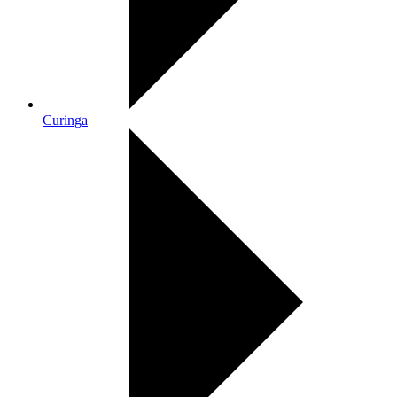
Curinga