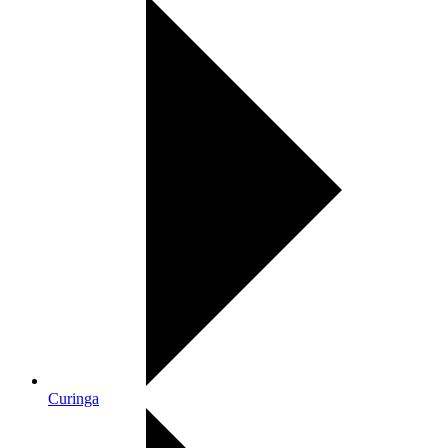
Curinga