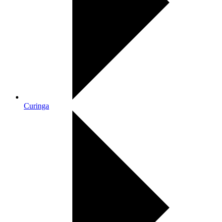
Curinga