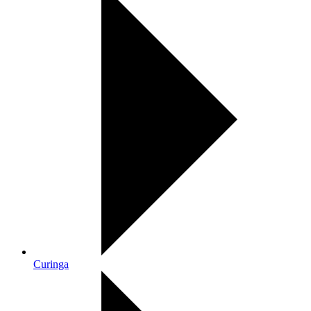
Curinga