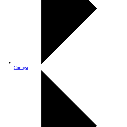
Curinga