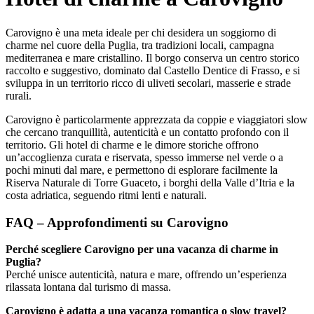
Carovigno è una meta ideale per chi desidera un soggiorno di
charme nel cuore della Puglia, tra tradizioni locali, campagna
mediterranea e mare cristallino. Il borgo conserva un centro storico
raccolto e suggestivo, dominato dal Castello Dentice di Frasso, e si
sviluppa in un territorio ricco di uliveti secolari, masserie e strade
rurali.
Carovigno è particolarmente apprezzata da coppie e viaggiatori slow
che cercano tranquillità, autenticità e un contatto profondo con il
territorio. Gli hotel di charme e le dimore storiche offrono
un’accoglienza curata e riservata, spesso immerse nel verde o a
pochi minuti dal mare, e permettono di esplorare facilmente la
Riserva Naturale di Torre Guaceto, i borghi della Valle d’Itria e la
costa adriatica, seguendo ritmi lenti e naturali.
FAQ – Approfondimenti su Carovigno
Perché scegliere Carovigno per una vacanza di charme in
Puglia?
Perché unisce autenticità, natura e mare, offrendo un’esperienza
rilassata lontana dal turismo di massa.
Carovigno è adatta a una vacanza romantica o slow travel?