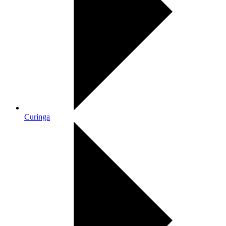
Curinga