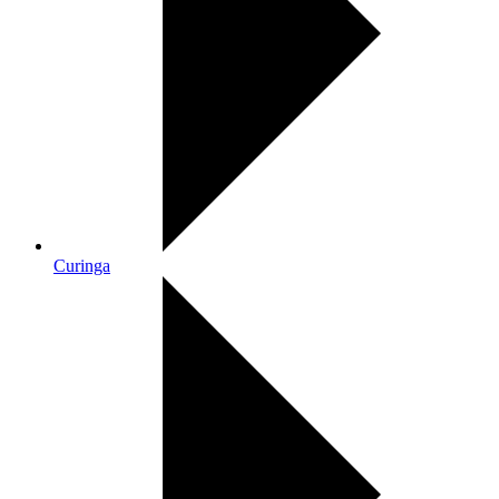
Curinga