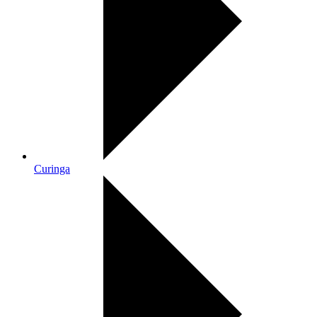
Curinga