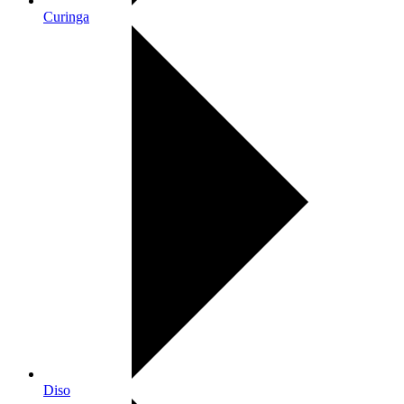
Curinga
Diso