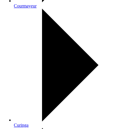
Courmayeur
Curinga