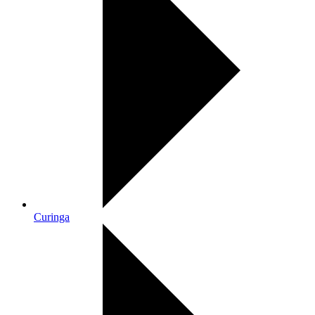
Curinga