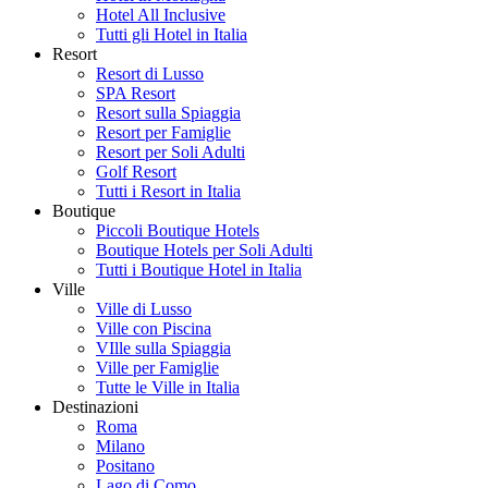
Hotel All Inclusive
Tutti gli Hotel in Italia
Resort
Resort di Lusso
SPA Resort
Resort sulla Spiaggia
Resort per Famiglie
Resort per Soli Adulti
Golf Resort
Tutti i Resort in Italia
Boutique
Piccoli Boutique Hotels
Boutique Hotels per Soli Adulti
Tutti i Boutique Hotel in Italia
Ville
Ville di Lusso
Ville con Piscina
VIlle sulla Spiaggia
Ville per Famiglie
Tutte le Ville in Italia
Destinazioni
Roma
Milano
Positano
Lago di Como