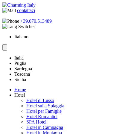
contattaci
|
+39.070.513489
Italiano
Italia
Puglia
Sardegna
Toscana
Sicilia
Home
Hotel
Hotel di Lusso
Hotel sulla Spiaggia
Hotel per Famiglie
Hotel Romantici
SPA Hotel
Hotel in Campagna
Hotel in Montagna