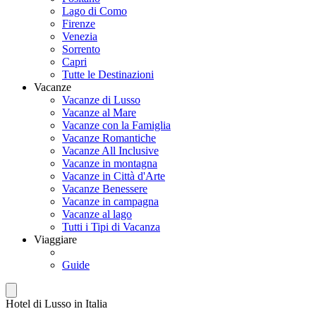
Lago di Como
Firenze
Venezia
Sorrento
Capri
Tutte le Destinazioni
Vacanze
Vacanze di Lusso
Vacanze al Mare
Vacanze con la Famiglia
Vacanze Romantiche
Vacanze All Inclusive
Vacanze in montagna
Vacanze in Città d'Arte
Vacanze Benessere
Vacanze in campagna
Vacanze al lago
Tutti i Tipi di Vacanza
Viaggiare
Guide
Hotel di Lusso in Italia