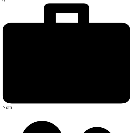
0
Notti