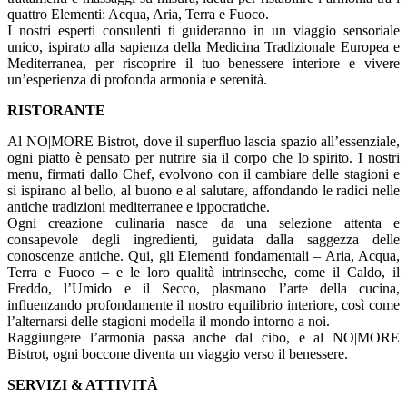
quattro Elementi: Acqua, Aria, Terra e Fuoco.
I nostri esperti consulenti ti guideranno in un viaggio sensoriale
unico, ispirato alla sapienza della Medicina Tradizionale Europea e
Mediterranea, per riscoprire il tuo benessere interiore e vivere
un’esperienza di profonda armonia e serenità.
RISTORANTE
Al NO|MORE Bistrot, dove il superfluo lascia spazio all’essenziale,
ogni piatto è pensato per nutrire sia il corpo che lo spirito. I nostri
menu, firmati dallo Chef, evolvono con il cambiare delle stagioni e
si ispirano al bello, al buono e al salutare, affondando le radici nelle
antiche tradizioni mediterranee e ippocratiche.
Ogni creazione culinaria nasce da una selezione attenta e
consapevole degli ingredienti, guidata dalla saggezza delle
conoscenze antiche. Qui, gli Elementi fondamentali – Aria, Acqua,
Terra e Fuoco – e le loro qualità intrinseche, come il Caldo, il
Freddo, l’Umido e il Secco, plasmano l’arte della cucina,
influenzando profondamente il nostro equilibrio interiore, così come
l’alternarsi delle stagioni modella il mondo intorno a noi.
Raggiungere l’armonia passa anche dal cibo, e al NO|MORE
Bistrot, ogni boccone diventa un viaggio verso il benessere.
SERVIZI & ATTIVITÀ