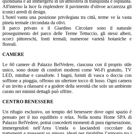
quotidiana e ad immergersi in un'atmosfera di tranquillità e ospitalità.
All'interno la luce fa risplendere il pavimento d'olivoe accarezza gli
iconici arredi di design.
L'hotel vanta una posizione privilegiata tra città, terme ve la vasta
pineta termale circondata da olivi.
Il parco privato e il Giardino Circolare sono il naturale
proseguimento del parco delle Terme Tettuccio, gli stessi alberi,
scorci pittoreschi, fonti termali, numerose varietà botaniche e
floreali.
CAMERE
Le 60 camere di Palazzo BelVedere, ciascuna con il proprio stile
unico, sono dotate di comfort moderni come Wi-Fi gratuito, TV
LED, minibar e cassaforte. I bagni, forniti di vasca o doccia con
soffione a pioggia, offrono un ulteriore tocco di lusso. Ogni camera
è un invito a rilassarsi e a godere della serenità che solo un ambiente
curato nei minimi dettagli può offrire.
CENTRO BENESSERE
Un rifugio esclusivo, un tempio del benessere dove ogni spazio è
pensato per il tuo equilibrio e relax. Nella nostra Home SPA di
Palazzo BelVedere, potrai concederti momenti di pura rigenerazione,
immergendoti nell’Area Umida o lasciandoti coccolare da
trattamenti e massaggi su misura, ideati per ristabilire l’armonia tra i