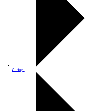
Curinga