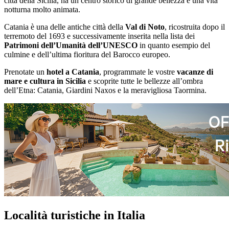
città della Sicilia, ha un centro storico di grande bellezza e una vita
notturna molto animata.
Catania è una delle antiche città della
Val di Noto
, ricostruita dopo il
terremoto del 1693 e successivamente inserita nella lista dei
Patrimoni dell’Umanità dell’UNESCO
in quanto esempio del
culmine e dell’ultima fioritura del Barocco europeo.
Prenotate un
hotel a Catania
, programmate le vostre
vacanze di
mare e cultura in Sicilia
e scoprite tutte le bellezze all’ombra
dell’Etna: Catania, Giardini Naxos e la meravigliosa Taormina.
Località turistiche in Italia