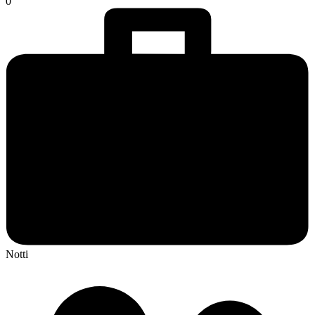
0
Notti