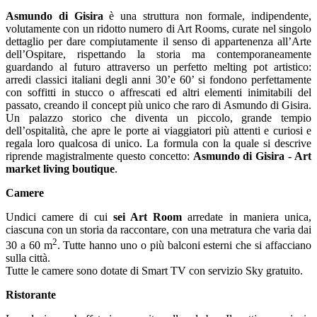
Asmundo di Gisira
è una struttura non formale, indipendente,
volutamente con un ridotto numero di Art Rooms, curate nel singolo
dettaglio per dare compiutamente il senso di appartenenza all’Arte
dell’Ospitare, rispettando la storia ma contemporaneamente
guardando al futuro attraverso un perfetto melting pot artistico:
arredi classici italiani degli anni 30’e 60’ si fondono perfettamente
con soffitti in stucco o affrescati ed altri elementi inimitabili del
passato, creando il concept più unico che raro di Asmundo di Gisira.
Un palazzo storico che diventa un piccolo, grande tempio
dell’ospitalità, che apre le porte ai viaggiatori più attenti e curiosi e
regala loro qualcosa di unico. La formula con la quale si descrive
riprende magistralmente questo concetto:
Asmundo di Gisira - Art
market living boutique
.
Camere
Undici camere di cui
sei Art Room
arredate in maniera unica,
ciascuna con un storia da raccontare, con una metratura che varia dai
2
30 a 60 m
. Tutte hanno uno o più balconi esterni che si affacciano
sulla città.
Tutte le camere sono dotate di Smart TV con servizio Sky gratuito.
Ristorante