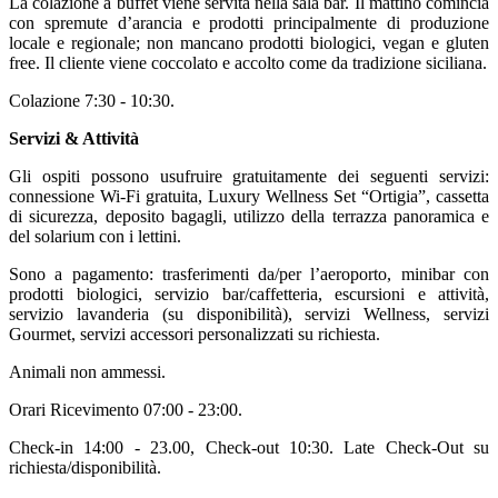
La colazione a buffet viene servita nella sala bar. Il mattino comincia
con spremute d’arancia e prodotti principalmente di produzione
locale e regionale; non mancano prodotti biologici, vegan e gluten
free. Il cliente viene coccolato e accolto come da tradizione siciliana.
Colazione 7:30 - 10:30.
Servizi & Attività
Gli ospiti possono usufruire gratuitamente dei seguenti servizi:
connessione Wi-Fi gratuita, Luxury Wellness Set “Ortigia”, cassetta
di sicurezza, deposito bagagli, utilizzo della terrazza panoramica e
del solarium con i lettini.
Sono a pagamento: trasferimenti da/per l’aeroporto, minibar con
prodotti biologici, servizio bar/caffetteria, escursioni e attività,
servizio lavanderia (su disponibilità), servizi Wellness, servizi
Gourmet, servizi accessori personalizzati su richiesta.
Animali non ammessi.
Orari Ricevimento 07:00 - 23:00.
Check-in 14:00 - 23.00, Check-out 10:30. Late Check-Out su
richiesta/disponibilità.