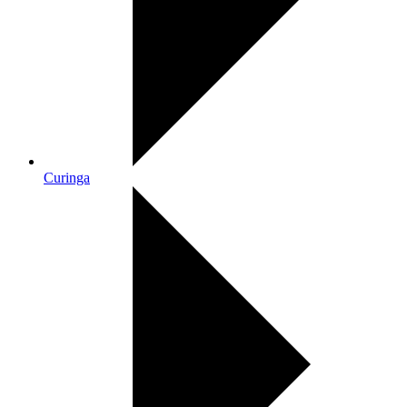
Curinga