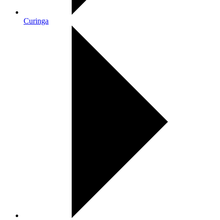
Curinga