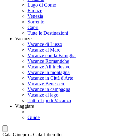
Lago di Como
Firenze
Venezia
Sorrento
Capri
Tutte le Destinazioni
Vacanze
Vacanze di Lusso
Vacanze al Mare
Vacanze con la Famiglia
Vacanze Romantiche
Vacanze All Inclusive
Vacanze in montagna
Vacanze in Città d'Arte
Vacanze Benessere
Vacanze in campagna
Vacanze al lago
Tutti i Tipi di Vacanza
Viaggiare
Guide
Cala Ginepro - Cala Liberotto