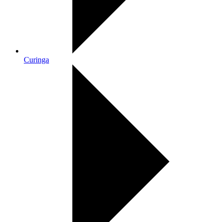
Curinga