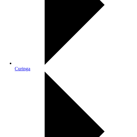
Curinga