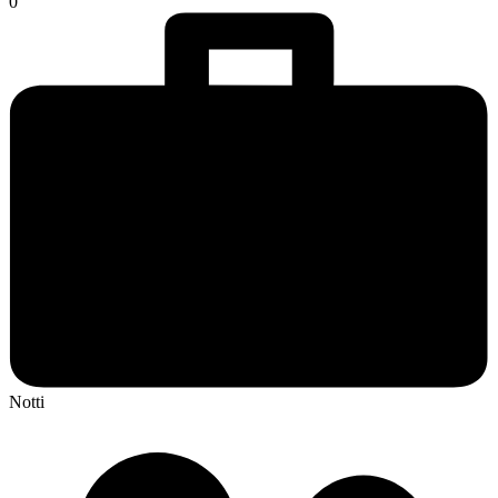
0
Notti