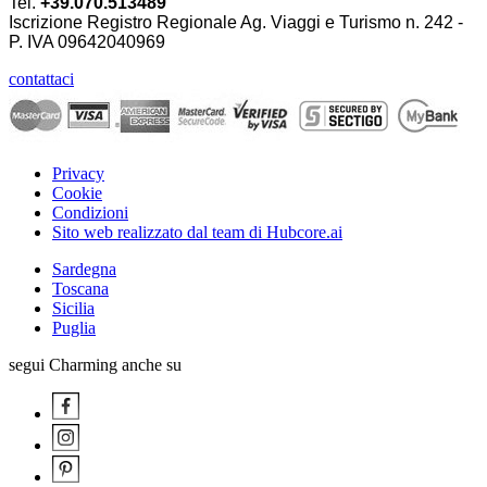
Tel.
+39.070.513489
Iscrizione Registro Regionale Ag. Viaggi e Turismo n. 242 -
P. IVA
09642040969
contattaci
Privacy
Cookie
Condizioni
Sito web realizzato dal team di Hubcore.ai
Sardegna
Toscana
Sicilia
Puglia
segui Charming anche su