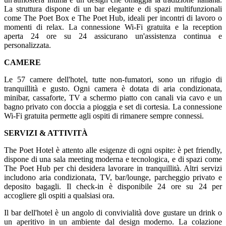
La struttura dispone di un bar elegante e di spazi multifunzionali
come The Poet Box e The Poet Hub, ideali per incontri di lavoro o
momenti di relax. La connessione Wi-Fi gratuita e la reception
aperta 24 ore su 24 assicurano un'assistenza continua e
personalizzata.
CAMERE
Le 57 camere dell'hotel, tutte non-fumatori, sono un rifugio di
tranquillità e gusto. Ogni camera è dotata di aria condizionata,
minibar, cassaforte, TV a schermo piatto con canali via cavo e un
bagno privato con doccia a pioggia e set di cortesia. La connessione
Wi-Fi gratuita permette agli ospiti di rimanere sempre connessi.
SERVIZI & ATTIVITÀ
The Poet Hotel è attento alle esigenze di ogni ospite: è pet friendly,
dispone di una sala meeting moderna e tecnologica, e di spazi come
The Poet Hub per chi desidera lavorare in tranquillità. Altri servizi
includono aria condizionata, TV, bar/lounge, parcheggio privato e
deposito bagagli. Il check-in è disponibile 24 ore su 24 per
accogliere gli ospiti a qualsiasi ora.
Il bar dell'hotel è un angolo di convivialità dove gustare un drink o
un aperitivo in un ambiente dal design moderno. La colazione