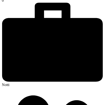
0
Notti