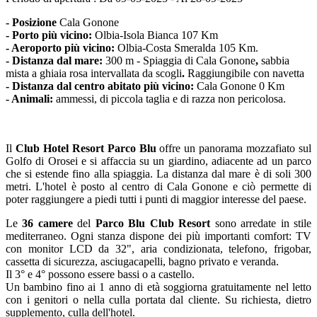
- Posizione
Cala Gonone
- Porto più vicino:
Olbia-Isola Bianca 107 Km
- Aeroporto più vicino:
Olbia-Costa Smeralda 105 Km.
- Distanza dal mare:
300 m - Spiaggia di Cala Gonone
,
sabbia
mista a ghiaia rosa intervallata da scogli
.
Raggiungibile con navetta
- Distanza dal centro abitato più vicino:
Cala Gonone 0 Km
- Animali:
ammessi, di piccola taglia e di razza non pericolosa.
Il
Club Hotel Resort Parco Blu
offre un panorama mozzafiato sul
Golfo di Orosei e si affaccia su un giardino, adiacente ad un parco
che si estende fino alla spiaggia. La distanza dal mare è di soli 300
metri. L'hotel è posto al centro di Cala Gonone e ciò permette di
poter raggiungere a piedi tutti i punti di maggior interesse del paese.
Le
36 camere
del
Parco Blu
Club Resort
sono arredate in stile
mediterraneo. Ogni stanza dispone dei più importanti comfort: TV
con monitor LCD da 32", aria condizionata, telefono, frigobar,
cassetta di sicurezza, asciugacapelli, bagno privato e veranda.
Il 3° e 4° possono essere bassi o a castello.
Un bambino fino ai 1 anno di età soggiorna gratuitamente nel letto
con i genitori o nella culla portata dal cliente. Su richiesta, dietro
supplemento, culla dell'hotel.