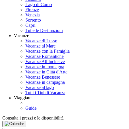
Lago di Como
Firenze
Venezia
Sorrento
Capri
Tutte le Destinazioni
Vacanze
Vacanze di Lusso
Vacanze al Mare
Vacanze con la Famiglia
Vacanze Romantiche
Vacanze All Inclusive
Vacanze in montagna
Vacanze in Città d'Arte
Vacanze Benessere
Vacanze in campagna
Vacanze al lago
Tutti i Tipi di Vacanza
Viaggiare
Guide
Consulta i prezzi e le disponibilità