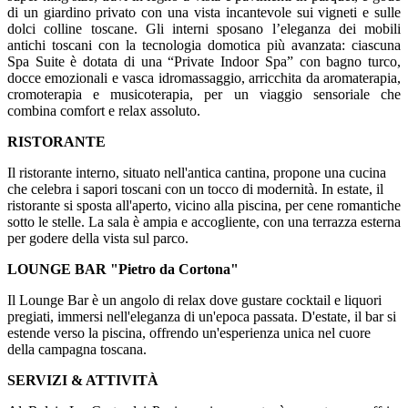
di un giardino privato con una vista incantevole sui vigneti e sulle
dolci colline toscane. Gli interni sposano l’eleganza dei mobili
antichi toscani con la tecnologia domotica più avanzata: ciascuna
Spa Suite è dotata di una “Private Indoor Spa” con bagno turco,
docce emozionali e vasca idromassaggio, arricchita da aromaterapia,
cromoterapia e musicoterapia, per un viaggio sensoriale che
combina comfort e relax assoluto.
RISTORANTE
Il ristorante interno, situato nell'antica cantina, propone una cucina
che celebra i sapori toscani con un tocco di modernità. In estate, il
ristorante si sposta all'aperto, vicino alla piscina, per cene romantiche
sotto le stelle. La sala è ampia e accogliente, con una terrazza esterna
per godere della vista sul parco.
LOUNGE BAR "Pietro da Cortona"
Il Lounge Bar è un angolo di relax dove gustare cocktail e liquori
pregiati, immersi nell'eleganza di un'epoca passata. D'estate, il bar si
estende verso la piscina, offrendo un'esperienza unica nel cuore
della campagna toscana.
SERVIZI & ATTIVITÀ