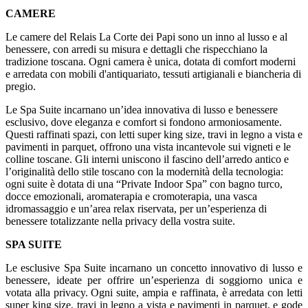
CAMERE
Le camere del Relais La Corte dei Papi sono un inno al lusso e al
benessere, con arredi su misura e dettagli che rispecchiano la
tradizione toscana. Ogni camera è unica, dotata di comfort moderni
e arredata con mobili d'antiquariato, tessuti artigianali e biancheria di
pregio.
Le Spa Suite incarnano un’idea innovativa di lusso e benessere
esclusivo, dove eleganza e comfort si fondono armoniosamente.
Questi raffinati spazi, con letti super king size, travi in legno a vista e
pavimenti in parquet, offrono una vista incantevole sui vigneti e le
colline toscane. Gli interni uniscono il fascino dell’arredo antico e
l’originalità dello stile toscano con la modernità della tecnologia:
ogni suite è dotata di una “Private Indoor Spa” con bagno turco,
docce emozionali, aromaterapia e cromoterapia, una vasca
idromassaggio e un’area relax riservata, per un’esperienza di
benessere totalizzante nella privacy della vostra suite.
SPA SUITE
Le esclusive Spa Suite incarnano un concetto innovativo di lusso e
benessere, ideate per offrire un’esperienza di soggiorno unica e
votata alla privacy. Ogni suite, ampia e raffinata, è arredata con letti
super king size, travi in legno a vista e pavimenti in parquet, e gode