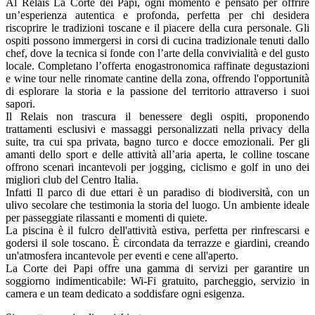
Al Relais La Corte dei Papi, ogni momento è pensato per offrire
un’esperienza autentica e profonda, perfetta per chi desidera
riscoprire le tradizioni toscane e il piacere della cura personale. Gli
ospiti possono immergersi in corsi di cucina tradizionale tenuti dallo
chef, dove la tecnica si fonde con l’arte della convivialità e del gusto
locale. Completano l’offerta enogastronomica raffinate degustazioni
e wine tour nelle rinomate cantine della zona, offrendo l'opportunità
di esplorare la storia e la passione del territorio attraverso i suoi
sapori.
Il Relais non trascura il benessere degli ospiti, proponendo
trattamenti esclusivi e massaggi personalizzati nella privacy della
suite, tra cui spa privata, bagno turco e docce emozionali. Per gli
amanti dello sport e delle attività all’aria aperta, le colline toscane
offrono scenari incantevoli per jogging, ciclismo e golf in uno dei
migliori club del Centro Italia.
Infatti Il parco di due ettari è un paradiso di biodiversità, con un
ulivo secolare che testimonia la storia del luogo. Un ambiente ideale
per passeggiate rilassanti e momenti di quiete.
La piscina è il fulcro dell'attività estiva, perfetta per rinfrescarsi e
godersi il sole toscano. È circondata da terrazze e giardini, creando
un'atmosfera incantevole per eventi e cene all'aperto.
La Corte dei Papi offre una gamma di servizi per garantire un
soggiorno indimenticabile: Wi-Fi gratuito, parcheggio, servizio in
camera e un team dedicato a soddisfare ogni esigenza.