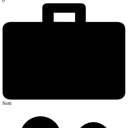
0
Notti