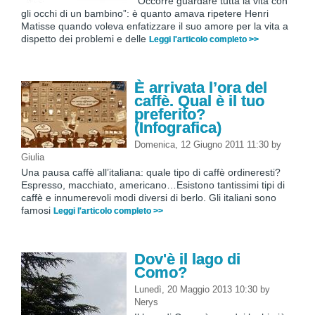
“Occorre guardare tutta la vita con
gli occhi di un bambino”: è quanto amava ripetere Henri
Matisse quando voleva enfatizzare il suo amore per la vita a
dispetto dei problemi e delle
Leggi l'articolo completo >>
È arrivata l’ora del
caffè. Qual è il tuo
preferito?
(Infografica)
Domenica, 12 Giugno 2011 11:30
by
Giulia
Una pausa caffè all’italiana: quale tipo di caffè ordineresti?
Espresso, macchiato, americano…Esistono tantissimi tipi di
caffè e innumerevoli modi diversi di berlo. Gli italiani sono
famosi
Leggi l'articolo completo >>
Dov'è il lago di
Como?
Lunedì, 20 Maggio 2013 10:30
by
Nerys