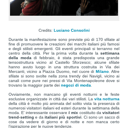
Credits:
Luciano Consolini
Durante la manifestazione sono previste più di 170 sfilate al
fine di promuovere le creazioni dei marchi italiani più famosi
e degli stilisti emergenti. Gli eventi principali si terranno nel
centro della città. Per la prima volta durante la
settimana
della moda
di febbraio, è stata predisposta una grande
tensostruttura vicino al Castello Sforzesco; alcune sfilate
hanno avuto luogo in una struttura costruita in Via dei
Mercanti, vicino a Piazza Duomo, nel cuore di
Milano
. Altre
sfilate si sono svolte nella zona trendy dei Navigli, vicino ai
canali come pure nei pressi di Via Montenapoleone dove si
trovano la maggior parte dei
negozi di moda
.
Ovviamente, non mancano gli eventi notturni e le feste
esclusive organizzate in città dai vari stilisti. La
vita notturna
della città è molto più animata del solito vista la presenza di
numerosi visitatori italiani ed esteri durante la settimana della
moda. E’ interessante osservare il
mix
costituito da
visitatori
trend-setting
e da
italiani più sportivi
. Ci sono un sacco di
cose da vedere di giorno e di notte e non manca certo
l’ispirazione per le nuove tendenze.