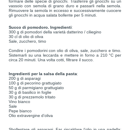
formare delle specie di gnocchi. Trasferire gli gnocchi su un
vassoio con semola di grano duro e passarli nella semola.
Rimuovere la semola in eccesso e successivamente cuocere
gli gnocchi in acqua salata bollente per 5 minuti.
Succo di pomodoro. Ingredienti
:
300 g di pomodori della varietà datterino / ciliegino
30 cl di olio di oliva
Sale, zucchero, timo
Condire i pomodorini con olio di oliva, sale, zucchero e timo.
Sistemarli su una leccarda e mettere in forno a 210 °C per
circa 20 minuti. Una volta cotti, filtrare il succo.
Ingredienti per la salsa della pasta
:
200 g di asparagi
100 g di pecorino grattugiato
50 g di parmigiano grattugiato
30 g di basilico in foglie
30 g di prezzemolo tritato
Vino bianco
Sale
Pepe bianco
Olio extravergine d’oliva
Sbollentare gli asparagi. Far riscaldare l’olio in una padella;