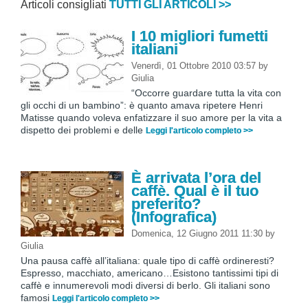
Articoli consigliati
TUTTI GLI ARTICOLI >>
I 10 migliori fumetti
italiani
Venerdì, 01 Ottobre 2010 03:57
by
Giulia
“Occorre guardare tutta la vita con
gli occhi di un bambino”: è quanto amava ripetere Henri
Matisse quando voleva enfatizzare il suo amore per la vita a
dispetto dei problemi e delle
Leggi l'articolo completo >>
È arrivata l’ora del
caffè. Qual è il tuo
preferito?
(Infografica)
Domenica, 12 Giugno 2011 11:30
by
Giulia
Una pausa caffè all’italiana: quale tipo di caffè ordineresti?
Espresso, macchiato, americano…Esistono tantissimi tipi di
caffè e innumerevoli modi diversi di berlo. Gli italiani sono
famosi
Leggi l'articolo completo >>