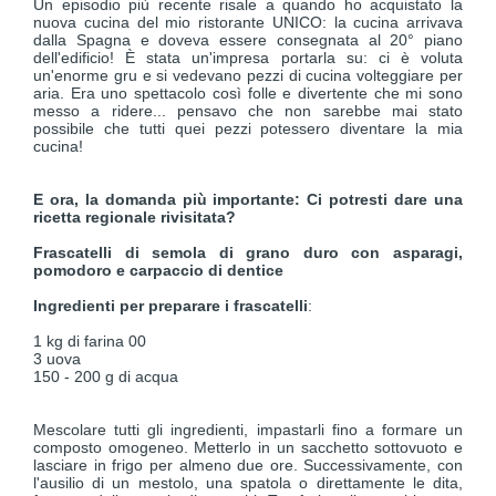
Un episodio più recente risale a quando ho acquistato la
nuova cucina del mio ristorante UNICO: la cucina arrivava
dalla Spagna e doveva essere consegnata al 20° piano
dell'edificio! È stata un'impresa portarla su: ci è voluta
un'enorme gru e si vedevano pezzi di cucina volteggiare per
aria. Era uno spettacolo così folle e divertente che mi sono
messo a ridere... pensavo che non sarebbe mai stato
possibile che tutti quei pezzi potessero diventare la mia
cucina!
E ora, la domanda più importante: Ci potresti dare una
ricetta regionale rivisitata?
Frascatelli di semola di grano duro con asparagi,
pomodoro e carpaccio di dentice
Ingredienti per preparare i frascatelli
:
1 kg di farina 00
3 uova
150 - 200 g di acqua
Mescolare tutti gli ingredienti, impastarli fino a formare un
composto omogeneo. Metterlo in un sacchetto sottovuoto e
lasciare in frigo per almeno due ore. Successivamente, con
l'ausilio di un mestolo, una spatola o direttamente le dita,