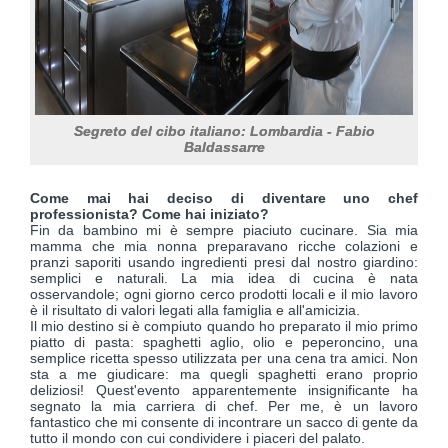
Segreto del cibo italiano: Lombardia - Fabio
Baldassarre
Come mai hai deciso di diventare uno chef
professionista? Come hai iniziato?
Fin da bambino mi è sempre piaciuto cucinare. Sia mia
mamma che mia nonna preparavano ricche colazioni e
pranzi saporiti usando ingredienti presi dal nostro giardino:
semplici e naturali. La mia idea di cucina è nata
osservandole; ogni giorno cerco prodotti locali e il mio lavoro
è il risultato di valori legati alla famiglia e all'amicizia.
Il mio destino si è compiuto quando ho preparato il mio primo
piatto di pasta: spaghetti aglio, olio e peperoncino, una
semplice ricetta spesso utilizzata per una cena tra amici. Non
sta a me giudicare: ma quegli spaghetti erano proprio
deliziosi! Quest'evento apparentemente insignificante ha
segnato la mia carriera di chef. Per me, è un lavoro
fantastico che mi consente di incontrare un sacco di gente da
tutto il mondo con cui condividere i piaceri del palato.