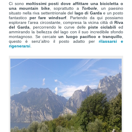
Ci sono
moltissimi posti dove affittare una bicicletta o
una mountain bike
, soprattutto a
Torbole
, un paesino
situato nella riva settentrionale del
lago di Garda
e un posto
fantastico
per fare windsurf
. Partendo da qui possiamo
esplorare l’area circostante, compresa la vicina città di
Riva
del Garda
, percorrendo le curve delle
piste ciclabili
ed
ammirando la bellezza del lago con il suo incredibile sfondo
montagnoso. Se cercate
un luogo pacifico e tranquillo
,
questo è senz’altro il posto adatto per
rilassarsi e
rigenerarsi
.