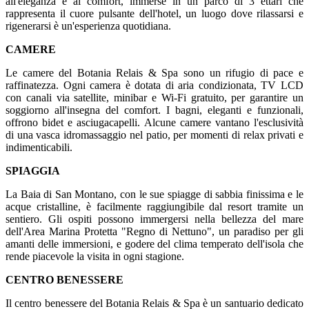
all'eleganza e al comfort, immerse in un parco di 3 ettari che
rappresenta il cuore pulsante dell'hotel, un luogo dove rilassarsi e
rigenerarsi è un'esperienza quotidiana.
CAMERE
Le camere del Botania Relais & Spa sono un rifugio di pace e
raffinatezza. Ogni camera è dotata di aria condizionata, TV LCD
con canali via satellite, minibar e Wi-Fi gratuito, per garantire un
soggiorno all'insegna del comfort. I bagni, eleganti e funzionali,
offrono bidet e asciugacapelli. Alcune camere vantano l'esclusività
di una vasca idromassaggio nel patio, per momenti di relax privati e
indimenticabili.
SPIAGGIA
La Baia di San Montano, con le sue spiagge di sabbia finissima e le
acque cristalline, è facilmente raggiungibile dal resort tramite un
sentiero. Gli ospiti possono immergersi nella bellezza del mare
dell'Area Marina Protetta "Regno di Nettuno", un paradiso per gli
amanti delle immersioni, e godere del clima temperato dell'isola che
rende piacevole la visita in ogni stagione.
CENTRO BENESSERE
Il centro benessere del Botania Relais & Spa è un santuario dedicato