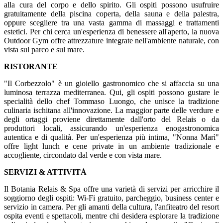
alla cura del corpo e dello spirito. Gli ospiti possono usufruire
gratuitamente della piscina coperta, della sauna e della palestra,
oppure scegliere tra una vasta gamma di massaggi e trattamenti
estetici. Per chi cerca un'esperienza di benessere all'aperto, la nuova
Outdoor Gym offre attrezzature integrate nell'ambiente naturale, con
vista sul parco e sul mare.
RISTORANTE
"Il Corbezzolo" è un gioiello gastronomico che si affaccia su una
luminosa terrazza mediterranea. Qui, gli ospiti possono gustare le
specialità dello chef Tommaso Luongo, che unisce la tradizione
culinaria ischitana all'innovazione. La maggior parte delle verdure e
degli ortaggi proviene direttamente dall'orto del Relais o da
produttori locali, assicurando un'esperienza enogastronomica
autentica e di qualità. Per un'esperienza più intima, "Nonna Marì"
offre light lunch e cene private in un ambiente tradizionale e
accogliente, circondato dal verde e con vista mare.
SERVIZI & ATTIVITÀ
Il Botania Relais & Spa offre una varietà di servizi per arricchire il
soggiorno degli ospiti: Wi-Fi gratuito, parcheggio, business center e
servizio in camera. Per gli amanti della cultura, l'anfiteatro del resort
ospita eventi e spettacoli, mentre chi desidera esplorare la tradizione