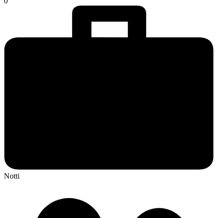
0
Notti