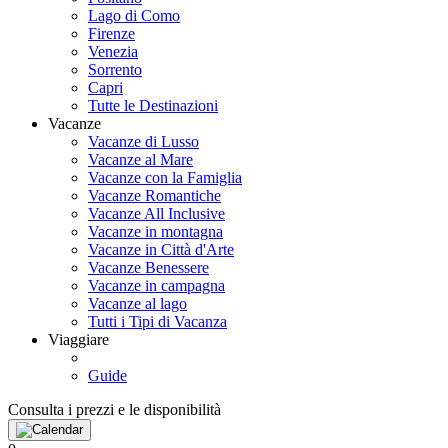
Lago di Como
Firenze
Venezia
Sorrento
Capri
Tutte le Destinazioni
Vacanze
Vacanze di Lusso
Vacanze al Mare
Vacanze con la Famiglia
Vacanze Romantiche
Vacanze All Inclusive
Vacanze in montagna
Vacanze in Città d'Arte
Vacanze Benessere
Vacanze in campagna
Vacanze al lago
Tutti i Tipi di Vacanza
Viaggiare
Guide
Consulta i prezzi e le disponibilità