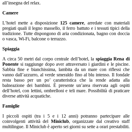
all’insegna del relax.
Camere
L’hotel mette a disposizione
125 camere
, arredate con materiali
pregiati quali il legno massello, il ferro battuto e i tessuti tipici della
tradizione. Tutte dispongono di aria condizionata, bagno con doccia
o vasca, Wi-Fi, balcone o terrazzo.
Spiaggia
A circa 50 metri dal corpo centrale dell’hotel, la
spiaggia Rena di
Ponente
si raggiunge dopo aver attraversato i giardini e le piscine.
Sabbia fine e bianchissima, lambita da un mare con riflessi che
vanno dall’azzurro, al verde smeraldo fino al blu intenso. Il fondale
resta basso per un po’ caratteristica che la rende adatta alla
balneazione dei bambini. È presente un’area riservata agli ospiti
dell’hotel, con lettini, ombrelloni e teli mare. Possibilità di praticare
diverse attività acquatiche.
Famiglie
I piccoli ospiti (tra i 5 e i 12 anni) potranno partecipare alle
coinvolgenti attività del
Miniclub
, organizzate dal creativo staff
multilingue. Il Miniclub è aperto sei giorni su sette a orari prestabiliti.