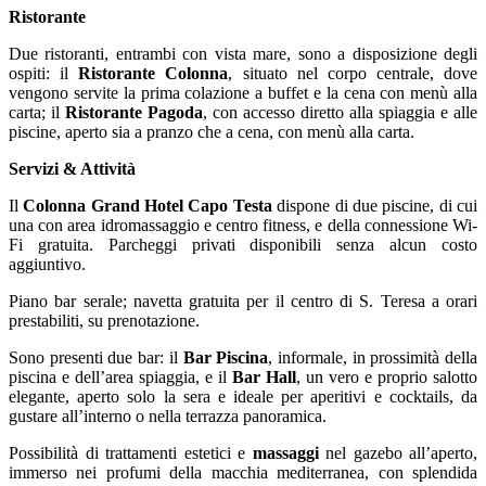
Ristorante
Due ristoranti, entrambi con vista mare, sono a disposizione degli
ospiti: il
Ristorante Colonna
, situato nel corpo centrale, dove
vengono servite la prima colazione a buffet e la cena con menù alla
carta; il
Ristorante Pagoda
, con accesso diretto alla spiaggia e alle
piscine, aperto sia a pranzo che a cena, con menù alla carta.
Servizi & Attività
Il
Colonna Grand Hotel Capo Testa
dispone di due piscine, di cui
una con area idromassaggio e centro fitness, e della connessione Wi-
Fi gratuita. Parcheggi privati disponibili senza alcun costo
aggiuntivo.
Piano bar serale; navetta gratuita per il centro di S. Teresa a orari
prestabiliti, su prenotazione.
Sono presenti due bar: il
Bar Piscina
, informale, in prossimità della
piscina e dell’area spiaggia, e il
Bar Hall
, un vero e proprio salotto
elegante, aperto solo la sera e ideale per aperitivi e cocktails, da
gustare all’interno o nella terrazza panoramica.
Possibilità di trattamenti estetici e
massaggi
nel gazebo all’aperto,
immerso nei profumi della macchia mediterranea, con splendida