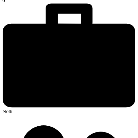
0
Notti