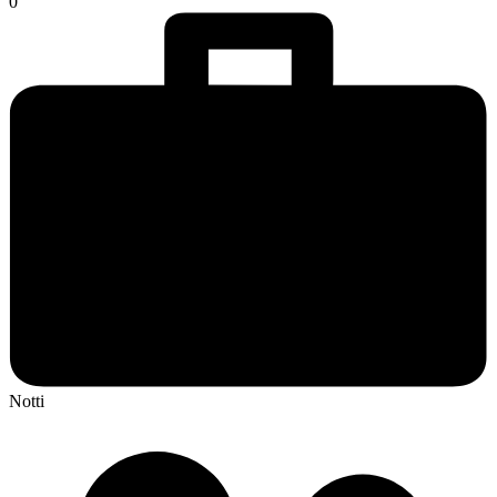
0
Notti