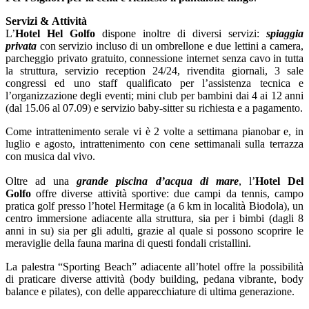
Servizi &
Attività
L’
Hotel Hel Golfo
dispone inoltre di diversi servizi:
spiaggia
privata
con servizio incluso di un ombrellone e due lettini a camera,
parcheggio privato gratuito, connessione internet senza cavo in tutta
la struttura, servizio reception 24/24, rivendita giornali, 3 sale
congressi ed uno staff qualificato per l’assistenza tecnica e
l’organizzazione degli eventi; mini club per bambini dai 4 ai 12 anni
(dal 15.06 al 07.09) e servizio baby-sitter su richiesta e a pagamento.
Come intrattenimento serale vi è 2 volte a settimana pianobar e, in
luglio e agosto, intrattenimento con cene settimanali sulla terrazza
con musica dal vivo.
Oltre ad una
grande piscina d’acqua di mare
, l’
Hotel Del
Golfo
offre diverse attività sportive: due campi da tennis, campo
pratica golf presso l’hotel Hermitage (a 6 km in località Biodola), un
centro immersione adiacente alla struttura, sia per i bimbi (dagli 8
anni in su) sia per gli adulti, grazie al quale si possono scoprire le
meraviglie della fauna marina di questi fondali cristallini.
La palestra “Sporting Beach” adiacente all’hotel offre la possibilità
di praticare diverse attività (body building, pedana vibrante, body
balance e pilates), con delle apparecchiature di ultima generazione.