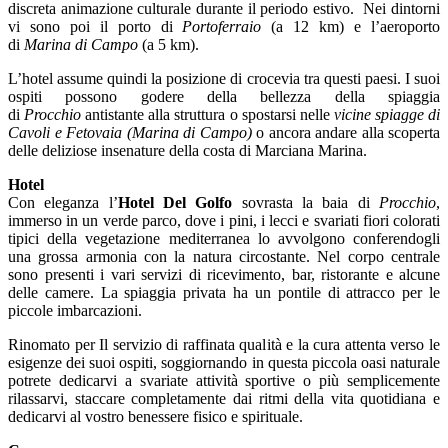
discreta animazione culturale durante il periodo estivo. Nei dintorni
vi sono poi il porto di
Portoferraio
(a 12 km) e l’aeroporto
di
Marina di Campo
(a 5 km).
L’hotel assume quindi la posizione di crocevia tra questi paesi. I suoi
ospiti possono godere della bellezza della spiaggia
di
Procchio
antistante alla struttura o spostarsi nelle
vicine spiagge di
Cavoli e Fetovaia (Marina di Campo)
o ancora andare alla scoperta
delle deliziose insenature della costa di Marciana Marina.
Hotel
Con eleganza l’
Hotel Del Golfo
sovrasta la baia di
Procchio
,
immerso in un verde parco, dove i pini, i lecci e svariati fiori colorati
tipici della vegetazione mediterranea lo avvolgono conferendogli
una grossa armonia con la natura circostante. Nel corpo centrale
sono presenti i vari servizi di ricevimento, bar, ristorante e alcune
delle camere. La spiaggia privata ha un pontile di attracco per le
piccole imbarcazioni.
Rinomato per Il servizio di raffinata qualità e la cura attenta verso le
esigenze dei suoi ospiti, soggiornando in questa piccola oasi naturale
potrete dedicarvi a svariate attività sportive o più semplicemente
rilassarvi, staccare completamente dai ritmi della vita quotidiana e
dedicarvi al vostro benessere fisico e spirituale.