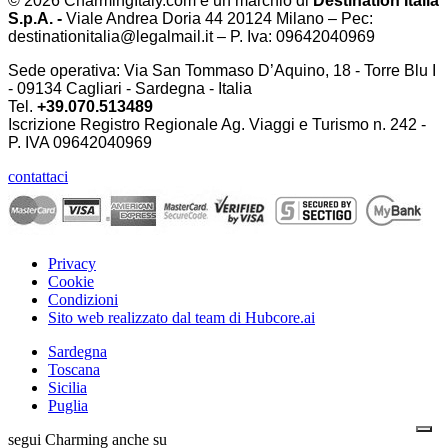
© 2026 CharmingItaly.com è un marchio di
Destination Italia
S.p.A. -
Viale Andrea Doria 44 20124 Milano – Pec:
destinationitalia@legalmail.it – P. Iva: 09642040969
Sede operativa: Via San Tommaso D’Aquino, 18 - Torre Blu I
- 09134 Cagliari - Sardegna - Italia
Tel.
+39.070.513489
Iscrizione Registro Regionale Ag. Viaggi e Turismo n. 242 -
P. IVA
09642040969
contattaci
Privacy
Cookie
Condizioni
Sito web realizzato dal team di Hubcore.ai
Sardegna
Toscana
Sicilia
Puglia
segui Charming anche su