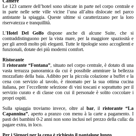
Camere
Le 123 camere dell’hotel sono ubicate in parte nel corpo centrale e
in parte nelle sette ville vicine l’una all’altra dislocate nel parco
antistante la spiaggia. Queste ultime si caratterizzano per la loro
riservatezza e tranquillità.
L’
Hotel Del Golfo
dispone anche di alcune Suite, che si
contraddistinguono per la vista mare, per la maggiore spaziosità e
per gli arredi molto più eleganti. Tutte le tipologie sono accoglienti e
funzionali, dotate dei più moderni comfort.
Ristorante
Il
ristorante “Fontana”
, situato nel corpo centrale, è dotato di una
vasta terrazza panoramica da cui è possibile ammirare la bellezza
mozzafiato della baia. Adibito per la piccola colazione a buffet e la
cena con servizio al tavolo, è rinomato per la sua ottima cucina
italiana, per l’eccellente selezione di vini toscani e soprattutto per il
servizio curato e di classe con cui il personale è solito coccolare i
propri ospiti.
Sulla spiaggia troviamo invece, oltre al
bar
, il
ristorante “La
Capannina”
, aperto a pranzo con menu à la carte a pagamento. I
pasti dei bambini 0-2 anni non sono inclusi nel prezzo della culla: da
pagare extra, in loco.
Per i Signori per la cena è richiesto il pantalone lungo
.