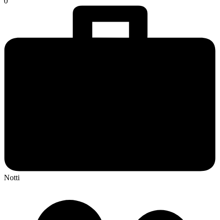
0
Notti