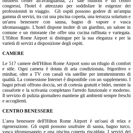
business center all'avanguardia, 21 sale riunioni e un centro
congressi, l'hotel è attrezzato per soddisfare le esigenze dei
professionisti in viaggio. Gli ospiti possono godere di un'ampia
gamma di servizi, tra cui una piscina coperta, una terrazza solarium e
un'area benessere con sauna, bagno di vapore e vasca
idromassaggio. L'hotel dispone inoltre di un giardino, un salone in
comune e un ristorante che offre una cucina raffinata e variegata.
L'Hilton Rome Airport si distingue per la sua eleganza e per la
varietà di servizi a disposizione degli ospiti.
CAMERE
Le 517 camere dell'Hilton Rome Airport sono un rifugio di comfort
e stile. Ogni camera è dotata di aria condizionata, frigorifero e
minibar, oltre a TV con canali via satellite per intrattenimento di
qualità. La connessione Internet è disponibile con un supplemento. I
bagni privati offrono doccia, set di cortesia gratuiti e bidet, mentre la
cassaforte e la scrivania completano l'arredo funzionale e moderno.
Il servizio di pulizia giornaliero mantiene gli ambienti sempre freschi
e accoglienti.
CENTRO BENESSERE
L'area benessere dell'Hilton Rome Airport è un'oasi di relax e
rigenerazione. Gli ospiti possono usufruire di sauna, bagno turco,
vasca idromassaggio e una piscina coperta riscaldata. I servizi del