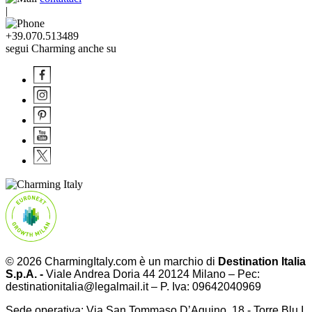
|
+39.070.513489
segui Charming anche su
© 2026 CharmingItaly.com è un marchio di
Destination Italia
S.p.A. -
Viale Andrea Doria 44 20124 Milano – Pec:
destinationitalia@legalmail.it – P. Iva: 09642040969
Sede operativa: Via San Tommaso D’Aquino, 18 - Torre Blu I