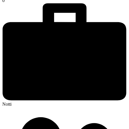
0
Notti