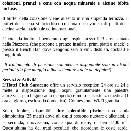
colazioni, pranzi e cene con acqua minerale e alcune bibite
incluse
.
Il buffet della colazione viene allestito in una stupenda terrazza. Il
buffet della cena si arricchisce con una ricca varietà di piatti della
cucina sarda, nazionale ed internazionale.
L’hotel dà inoltre il benvenuto agli ospiti presso il Bistrot, situato
nella Piazzetta (che propone a pranzo insalate, primi piatti e snack) e
presso il Beach Bar, dove vengono serviti vini, distillati, cocktail e
long drink.
Il trattamento di pensione completa è disponibile solo in alcuni
periodi (da fine maggio a fine settembre - date da definirsi).
Servizi & Attività
L’
Hotel Club Saraceno
offre un servizio reception 24 ore su 24 e
mette a disposizione degli ospiti gratuitamente una palestra
attrezzata, parcheggio auto (scoperto) e moto e assistenza medica (1
ora al giorno, escluso la domenica). Connessione Wi-Fi gratuita.
Sono, inoltre, disponibili
due splendide piscine
: una semi-
olimpionica (25 metri) dove gli ospiti possono nuotare e allenarsi, e
2
la seconda, nuovissima, con acqua di mare, di ben 1400 m
.
Quest’ultima ha dei tratti peculiari che ricordano le coste sarde: