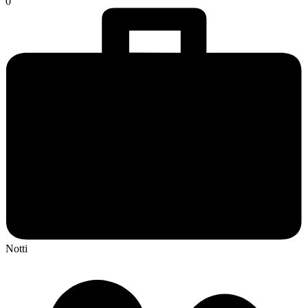
0
Notti