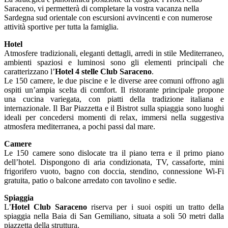
Saraceno, vi permetterà di completare la vostra vacanza nella
Sardegna sud orientale con escursioni avvincenti e con numerose
attività sportive per tutta la famiglia.
Hotel
Atmosfere tradizionali, eleganti dettagli, arredi in stile Mediterraneo,
ambienti spaziosi e luminosi sono gli elementi principali che
caratterizzano l’
Hotel 4 stelle Club Saraceno
.
Le 150 camere, le due piscine e le diverse aree comuni offrono agli
ospiti un’ampia scelta di comfort. Il ristorante principale propone
una cucina variegata, con piatti della tradizione italiana e
internazionale. Il Bar Piazzetta e il Bistrot sulla spiaggia sono luoghi
ideali per concedersi momenti di relax, immersi nella suggestiva
atmosfera mediterranea, a pochi passi dal mare.
Camere
Le 150 camere sono dislocate tra il piano terra e il primo piano
dell’hotel. Dispongono di aria condizionata, TV, cassaforte, mini
frigorifero vuoto, bagno con doccia, stendino, connessione Wi-Fi
gratuita, patio o balcone arredato con tavolino e sedie.
Spiaggia
L’
Hotel Club Saraceno
riserva per i suoi ospiti un tratto della
spiaggia nella Baia di San Gemiliano, situata a soli 50 metri dalla
piazzetta della struttura.