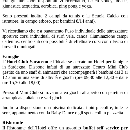
Fra gli altri sport disponibili vi ricordiamo, beach volley, bocce,
ginnastica acquatica, aerobica, ping pong e yoga.
Sono presenti inoltre 2 campi da tennis e la Scuola Calcio con
istruttore, in campo erboso, per bambini 8/14 anni).
Vi ricordiamo che è a pagamento l’uso individuale delle attrezzature
sportive; corsi individuali di surf, vela, canoa; illuminazione campi
da tennis; centro sub con possibilità di effettuare corsi con rilascio di
brevetti omologati.
Famiglie
L’
Hotel Club Saraceno
è l’ideale se cercate un Hotel per famiglie
in Sardegna. Dispone infatti di un attrezzato Centro Mini Club
gestito da uno staff di animatori che accompagnerà i bambini dai 3 ai
12 anni in una serie di attività e giochi (ore 09,30 alle 12,30 e dalle
ore 15,30 alle 18,00).
Presso il Mini Club si trova un'area giochi all'aperto con paretina di
arrampicata, altalena e vari giochi.
Inoltre a disposizione una piscina dedicata ai più piccoli e, tutte le
sere, appuntamento con la Baby Dance e gli spettacoli in piazzetta.
Ristorante
Il Ristorante dell’Hotel offre un assortito
buffet self service per