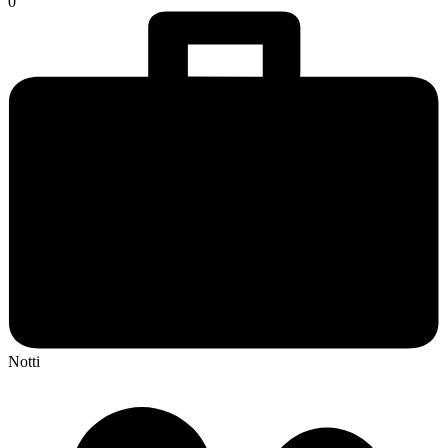
0
Notti