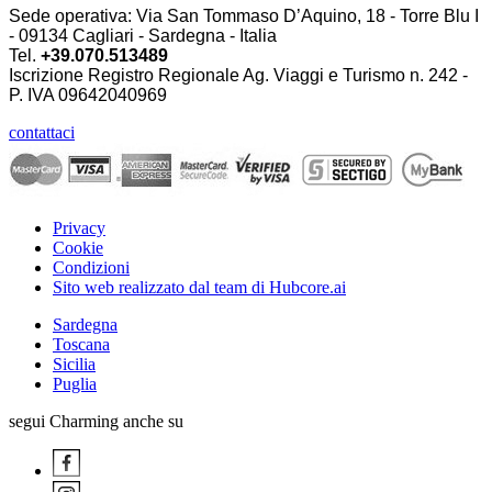
Sede operativa: Via San Tommaso D’Aquino, 18 - Torre Blu I
- 09134 Cagliari - Sardegna - Italia
Tel.
+39.070.513489
Iscrizione Registro Regionale Ag. Viaggi e Turismo n. 242 -
P. IVA
09642040969
contattaci
Privacy
Cookie
Condizioni
Sito web realizzato dal team di Hubcore.ai
Sardegna
Toscana
Sicilia
Puglia
segui Charming anche su