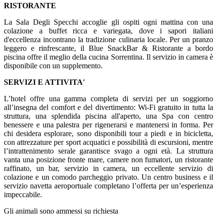
RISTORANTE
La Sala Degli Specchi accoglie gli ospiti ogni mattina con una
colazione a buffet ricca e variegata, dove i sapori italiani
d'eccellenza incontrano la tradizione culinaria locale. Per un pranzo
leggero e rinfrescante, il Blue SnackBar & Ristorante a bordo
piscina offre il meglio della cucina Sorrentina. Il servizio in camera è
disponibile con un supplemento.
SERVIZI E ATTIVITA'
L’hotel offre una gamma completa di servizi per un soggiorno
all’insegna del comfort e del divertimento: Wi-Fi gratuito in tutta la
struttura, una splendida piscina all'aperto, una Spa con centro
benessere e una palestra per rigenerarsi e mantenersi in forma. Per
chi desidera esplorare, sono disponibili tour a piedi e in bicicletta,
con attrezzature per sport acquatici e possibilità di escursioni, mentre
l’intrattenimento serale garantisce svago a ogni età. La struttura
vanta una posizione fronte mare, camere non fumatori, un ristorante
raffinato, un bar, servizio in camera, un eccellente servizio di
colazione e un comodo parcheggio privato. Un centro business e il
servizio navetta aeroportuale completano l’offerta per un’esperienza
impeccabile.
Gli animali sono ammessi su richiesta