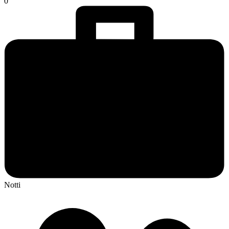
0
Notti