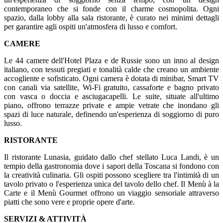
contemporaneo che si fonde con il charme cosmopolita. Ogni
spazio, dalla lobby alla sala ristorante, è curato nei minimi dettagli
per garantire agli ospiti un'atmosfera di lusso e comfort.
CAMERE
Le 44 camere dell'Hotel Plaza e de Russie sono un inno al design
italiano, con tessuti pregiati e tonalità calde che creano un ambiente
accogliente e sofisticato. Ogni camera è dotata di minibar, Smart TV
con canali via satellite, Wi-Fi gratuito, cassaforte e bagno privato
con vasca o doccia e asciugacapelli. Le suite, situate all'ultimo
piano, offrono terrazze private e ampie vetrate che inondano gli
spazi di luce naturale, definendo un'esperienza di soggiorno di puro
lusso.
RISTORANTE
Il ristorante Lunasia, guidato dallo chef stellato Luca Landi, è un
tempio della gastronomia dove i sapori della Toscana si fondono con
la creatività culinaria. Gli ospiti possono scegliere tra l'intimità di un
tavolo privato o l'esperienza unica del tavolo dello chef. Il Menù à la
Carte e il Menù Gourmet offrono un viaggio sensoriale attraverso
piatti che sono vere e proprie opere d'arte.
SERVIZI & ATTIVITÀ