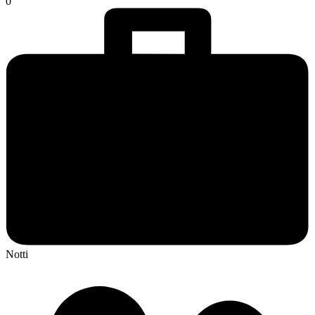
0
Notti