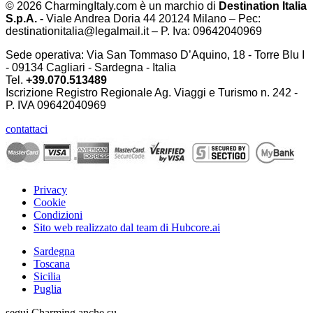
© 2026 CharmingItaly.com è un marchio di
Destination Italia
S.p.A. -
Viale Andrea Doria 44 20124 Milano – Pec:
destinationitalia@legalmail.it – P. Iva: 09642040969
Sede operativa: Via San Tommaso D’Aquino, 18 - Torre Blu I
- 09134 Cagliari - Sardegna - Italia
Tel.
+39.070.513489
Iscrizione Registro Regionale Ag. Viaggi e Turismo n. 242 -
P. IVA
09642040969
contattaci
Privacy
Cookie
Condizioni
Sito web realizzato dal team di Hubcore.ai
Sardegna
Toscana
Sicilia
Puglia
segui Charming anche su