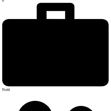
0
Notti