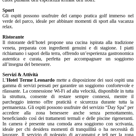
Sport
Gli ospiti possono usufruire del campo pratica golf immerso nel
verde del parco, ideale per abbinare momenti di sport alla vacanza
relax.
Ristorante
Il ristorante dell’hotel propone una cucina ispirata alla tradizione
veneta, preparata con ingredienti genuini e di stagione. I piatti
richiamano i sapori della terra, offrendo un’esperienza gastronomica
autentica e curata, perfetta per accompagnare un soggiorno
all’insegna del benessere.
Servizi & Attività
L’
Hotel Terme Leonardo
mette a disposizione dei suoi ospiti una
gamma di servizi pensati per garantire un soggiorno confortevole e
rilassante. La connessione Wi-Fi ad alta velocità, disponibile in tutta
la struttura, consente di restare sempre connessi, mentre il
parcheggio interno offre praticità e sicurezza durante tutta la
permanenza. Gli ospiti possono usufruire del servizio “Day Spa” per
accedere alla zona benessere anche senza pernottamento,
beneficiando così dei trattamenti termali e delle piscine rigeneranti.
In camera è presente una comoda area soggiorno con scrivania,
ideale per chi desidera momenti di tranquillità o ha necessità di
lavorare. Il servizio di noleggio di accappatoi e teli per la zona