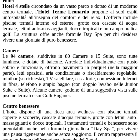
Hotel
Hotel
4 stelle
circondato da un vasto parco e dotato di un moderno
centro termale, l’
Hotel Terme Leonardo
propone ai suoi ospiti
un’ospitalità all’insegna del comfort e del relax. L’offerta include
piscine termali interne ed esterne, grotte con cascate di acqua
termale, lettini auto-massaggianti, docce tropicali e un campo pratica
golf. La struttura offre anche formule Day Spa per chi desidera
vivere una giornata di puro benessere.
Camere
Le
94 camere
, suddivise in 80 Camere e 15 Suite, sono tutte
luminose e dotate di balcone. Arredate individualmente con gusto
sobrio e funzionale, offrono pavimento in parquet (nella maggior
parte), letti spaziosi, aria condizionata o riscaldamento regolabile,
minibar (su richiesta), TV satellitare, cassaforte, connessione Internet
in fibra, telefono e ampio bagno (con doppio lavabo nelle Junior
Suite e Suite). Alcune camere godono di una suggestiva vista sulle
piscine termali e sui Colli Euganei.
Centro benessere
L’hotel dispone di una ricca area wellness con piscine termali
coperte e scoperte, cascate d’acqua termale, grotte con lettini auto-
massaggianti e docce tropicali. I trattamenti termali e benessere sono
prenotabili anche nella formula giornaliera “Day Spa”, per vivere
una pausa rigenerante anche senza soggiorno. Il centro rappresenta il
cuore pulsante dell’esperienza termale dell’hotel.