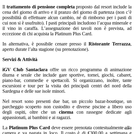
Il
trattamento di pensione completa
proposto dal resort include la
cena del giorno di arrivo e il pranzo del giorno di partenza (non c’è
possibilità di effettuare alcun cambio, né di rimborso per i pasti di
cui non si è usufruito). I pasti principali includono l’acqua minerale e
il vino in caraffa. L’assegnazione dei tavoli non è prevista, ad
eccezione di chi acquista la Platinum Plus Card.
In alternativa, è possibile cenare presso il
Ristorante Terrazza
,
aperto durate l’alta stagione (su prenotazione).
Servizi & Attività
iGV Club Santaclara
offre un ricco programma di animazione
diurna e serale che include gare sportive, tornei, giochi, cabaret,
piano-bar, commedie e spettacoli. Si organizzano, inoltre, tante
escursioni e tour per la visita dei principali centri del nord della
Sardegna e delle sue isole minori.
Nel resort sono presenti due bar, un piccolo bazar-boutique, un
parcheggio scoperto non custodito e diverse piscine a libero uso
degli ospiti, oltre che un
cinema
con rassegne dedicate agli
appassionati, ai bambini e ai ragazzi.
La
Platinum Plus Card
deve essere prenotata contestualmente alla
camera e va pagata in loco. Il costo è di €300,00 a settimana e