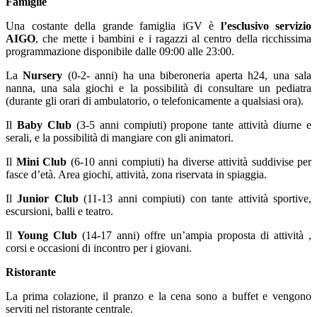
Famiglie
Una costante della grande famiglia iGV è
l’esclusivo servizio
AIGO
, che mette i bambini e i ragazzi al centro della ricchissima
programmazione disponibile dalle 09:00 alle 23:00.
La
Nursery
(0-2- anni) ha una biberoneria aperta h24, una sala
nanna, una sala giochi e la possibilità di consultare un pediatra
(durante gli orari di ambulatorio, o telefonicamente a qualsiasi ora).
Il
Baby Club
(3-5 anni compiuti) propone tante attività diurne e
serali, e la possibilità di mangiare con gli animatori.
Il
Mini Club
(6-10 anni compiuti) ha diverse attività suddivise per
fasce d’età. Area giochi, attività, zona riservata in spiaggia.
Il
Junior Club
(11-13 anni compiuti) con tante attività sportive,
escursioni, balli e teatro.
Il
Young Club
(14-17 anni) offre un’ampia proposta di attività ,
corsi e occasioni di incontro per i giovani.
Ristorante
La prima colazione, il pranzo e la cena sono a buffet e vengono
serviti nel ristorante centrale.