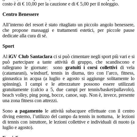
costo è di € 10,00 per la cauzione e di € 5,00 per il noleggio.
Centro Benessere
All’interno del resort è stato ritagliato un piccolo angolo benessere,
che propone massaggi e trattamenti estetici, per piccole pause
dedicate alla cura di sé.
Sport
Al
iGV Club Santaclara
ci si può cimentare negli sport più vari e si
può partecipare a tante attività di gruppo, che scandiscono e
rallegrano le giornate: sono
gratuiti i corsi collettivi
di vela
(catamarani), windsurf, tennis in diurna, tiro con l’arco, fitness,
ginnastica in acqua (a luglio e agosto si aggiunge solitamente lo
spinning). I campi e le attrezzature possono essere utilizzati
gratuitamente (calcio a 5, due campi per tennis/basket/pallavolo),
beach volley, ping pong, bocce, canoe, sup. Non è, invece, presente
una zona fitness con attrezzi.
Sono
a pagamento
le attività subacquee effettuate con il centro
diving esterno, l’utilizzo del campo da tennis in notturna, le lezioni
di tennis con istruttore, le lezioni collettive e individuali di nuoto (a
luglio e agosto).