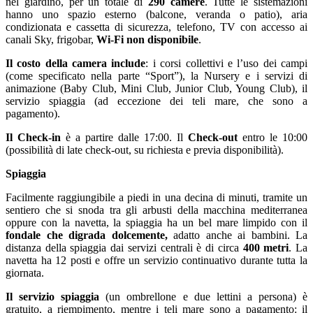
nel giardino, per un totale di
290 camere
. Tutte le sistemazioni
hanno uno spazio esterno (balcone, veranda o patio), aria
condizionata e cassetta di sicurezza,
telefono, TV con accesso ai
canali Sky, frigobar,
Wi-Fi non disponibile
.
Il costo della camera include
: i corsi collettivi e l’uso dei campi
(come specificato nella parte “Sport”), la Nursery e i servizi di
animazione (Baby Club, Mini Club, Junior Club, Young Club), il
servizio spiaggia (ad eccezione dei teli mare, che sono a
pagamento).
Il Check-in
è a partire dalle 17:00. Il
Check-out
entro le 10:00
(possibilità di late check-out, su richiesta e previa disponibilità).
Spiaggia
Facilmente raggiungibile a piedi in una decina di minuti, tramite un
sentiero che si snoda tra gli arbusti della macchina mediterranea
oppure con la navetta, la spiaggia ha un bel mare limpido con il
fondale che digrada dolcemente,
adatto anche ai bambini. La
distanza della spiaggia dai servizi centrali è di circa
400 metri
. La
navetta ha 12 posti e offre un servizio continuativo durante tutta la
giornata.
Il servizio spiaggia
(un ombrellone e due lettini a persona) è
gratuito, a riempimento, mentre i teli mare sono a pagamento: il