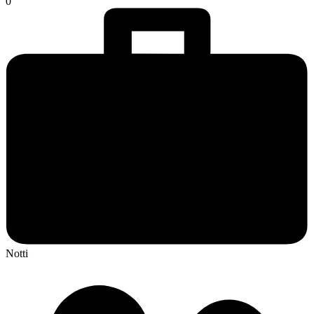
0
Notti