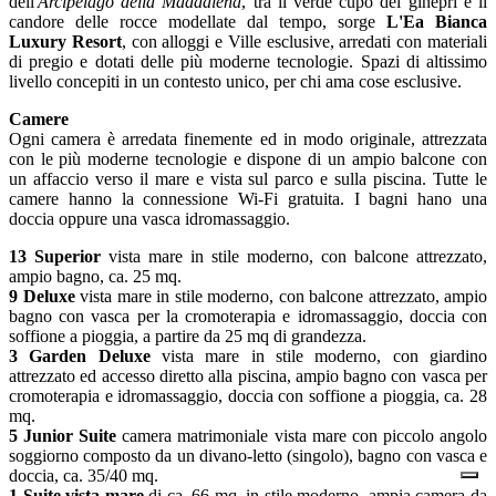
dell'
Arcipelago della Maddalena
, tra il verde cupo dei ginepri e il
candore delle rocce modellate dal tempo, sorge
L'Ea Bianca
Luxury Resort
, con alloggi e Ville esclusive, arredati con materiali
di pregio e dotati delle più moderne tecnologie. Spazi di altissimo
livello concepiti in un contesto unico, per chi ama cose esclusive.
Camere
Ogni camera è arredata finemente ed in modo originale, attrezzata
con le più moderne tecnologie e dispone di un ampio balcone con
un affaccio verso il mare e vista sul parco e sulla piscina. Tutte le
camere hanno la connessione Wi-Fi gratuita. I bagni hano una
doccia oppure una vasca idromassaggio.
13 Superior
vista mare in stile moderno, con balcone attrezzato,
ampio bagno, ca. 25 mq.
9 Deluxe
vista mare in stile moderno, con balcone attrezzato, ampio
bagno con vasca per la cromoterapia e idromassaggio, doccia con
soffione a pioggia, a partire da 25 mq di grandezza.
3 Garden Deluxe
vista mare in stile moderno, con giardino
attrezzato ed accesso diretto alla piscina, ampio bagno con vasca per
cromoterapia e idromassaggio, doccia con soffione a pioggia, ca. 28
mq.
5 Junior Suite
camera matrimoniale vista mare con piccolo angolo
soggiorno composto da un divano-letto (singolo), bagno con vasca e
doccia, ca. 35/40 mq.
1 Suite vista mare
di ca. 66 mq, in stile moderno, ampia camera da