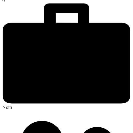
0
Notti